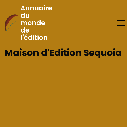
Annuaire
du
monde
Skip
de
to
l'édition
Content
Maison d'Edition Sequoia