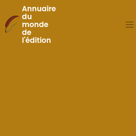
Annuaire
du
monde
Skip
de
to
l'édition
Content