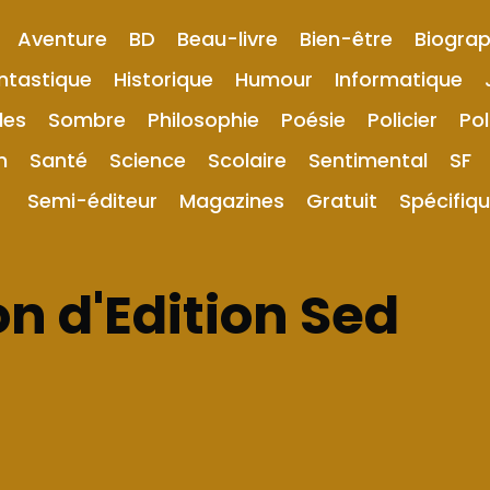
Aventure
BD
Beau-livre
Bien-être
Biograp
ntastique
Historique
Humour
Informatique
les
Sombre
Philosophie
Poésie
Policier
Pol
n
Santé
Science
Scolaire
Sentimental
SF
Semi-éditeur
Magazines
Gratuit
Spécifiq
n d'Edition Sed