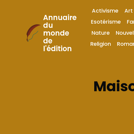
Activisme
Art
Annuaire
Esotérisme
Fa
du
monde
Nature
Nouvel
Skip
de
to
Religion
Roma
l'édition
Content
Maiso