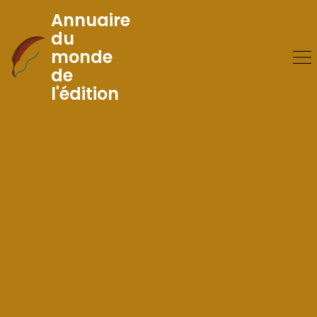
Annuaire
du
monde
Skip
de
to
l'édition
Content