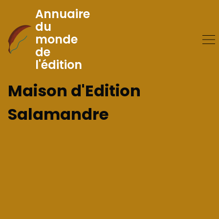
Annuaire
du
monde
Skip
de
to
l'édition
Content
Maison d'Edition
Salamandre