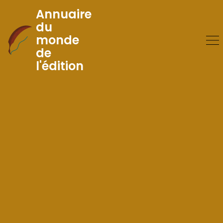
Annuaire
du
monde
Skip
de
to
l'édition
Content