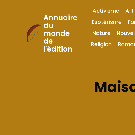
Activisme
Art
Annuaire
Esotérisme
Fa
du
monde
Nature
Nouvel
Skip
de
to
Religion
Roma
l'édition
Content
Maiso