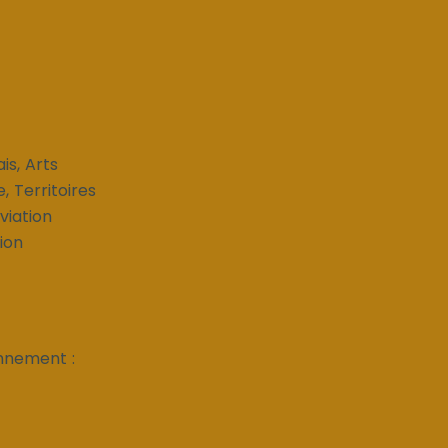
ais, Arts
e, Territoires
viation
ion
nnement :