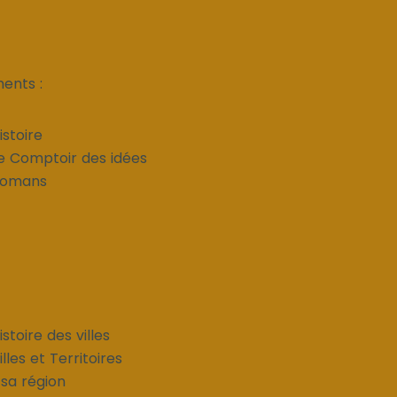
ents :
istoire
Le Comptoir des idées
 Romans
stoire des villes
lles et Territoires
 sa région