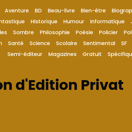
Aventure
BD
Beau-livre
Bien-être
Biograp
ntastique
Historique
Humour
Informatique
les
Sombre
Philosophie
Poésie
Policier
Pol
n
Santé
Science
Scolaire
Sentimental
SF
Semi-éditeur
Magazines
Gratuit
Spécifiq
n d'Edition Privat