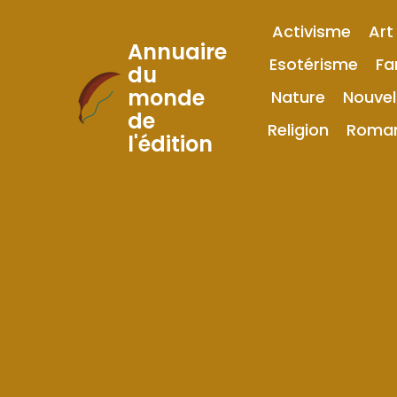
Activisme
Art
Annuaire
Esotérisme
Fa
du
monde
Nature
Nouvel
Skip
de
to
Religion
Roma
l'édition
Content