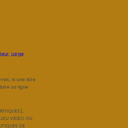
teur
,
Large
.
et, ni une liste
uire sa ligne
RITIQUES),
E JEU VIDÉO OU
LITIQUES DE