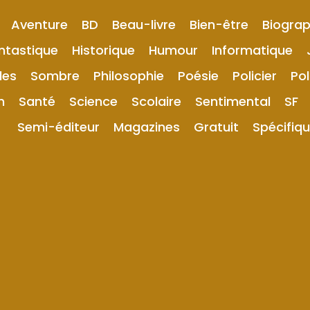
Aventure
BD
Beau-livre
Bien-être
Biograp
ntastique
Historique
Humour
Informatique
les
Sombre
Philosophie
Poésie
Policier
Pol
n
Santé
Science
Scolaire
Sentimental
SF
Semi-éditeur
Magazines
Gratuit
Spécifiq