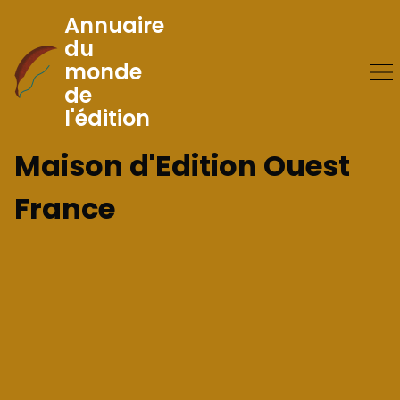
Annuaire
du
monde
Skip
de
to
l'édition
Content
Maison d'Edition Ouest
France