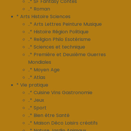
..* SF Fantasy Contes
..* Roman
* Arts Histoire Sciences
..* Arts Lettres Peinture Musique
..* Histoire Région Politique
..* Religion Philo Esotérisme
..* Sciences et technique
..* Première et Deuxième Guerres
Mondiales
..* Moyen Age
..* Atlas
* Vie pratique
..* Cuisine Vins Gastronomie
..* Jeux
..* Sport
..* Bien être Santé
..* Maison Déco Loisirs créatifs
..* Nature Jardin Animaux