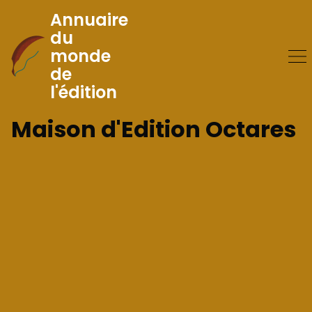
Annuaire
du
monde
Skip
de
to
l'édition
Content
Maison d'Edition Octares