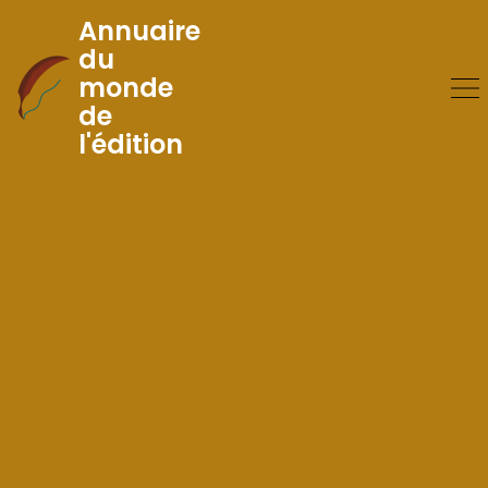
Annuaire
du
monde
Skip
de
to
l'édition
Content