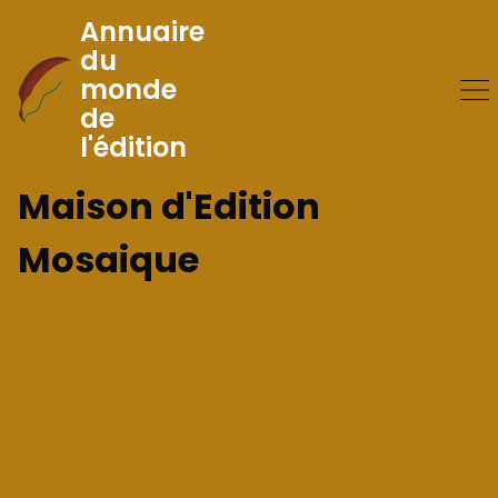
Annuaire
du
monde
Skip
de
to
l'édition
Content
Maison d'Edition
Mosaique