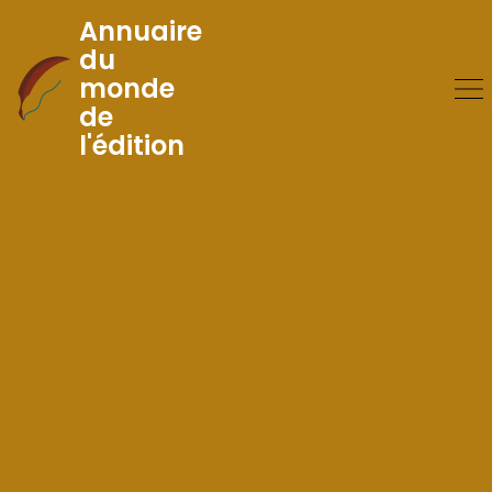
Annuaire
du
monde
Skip
de
to
l'édition
Content