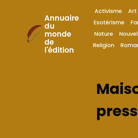
Activisme
Art
Annuaire
Esotérisme
Fa
du
monde
Nature
Nouvel
Skip
de
to
Religion
Roma
l'édition
Content
Maiso
pres