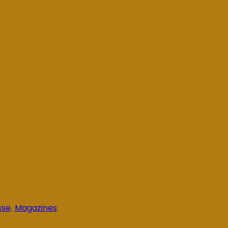
sse
,
Magazines
.