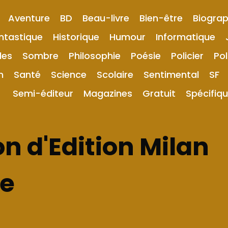
Aventure
BD
Beau-livre
Bien-être
Biograp
ntastique
Historique
Humour
Informatique
les
Sombre
Philosophie
Poésie
Policier
Pol
n
Santé
Science
Scolaire
Sentimental
SF
Semi-éditeur
Magazines
Gratuit
Spécifiq
n d'Edition Milan
se