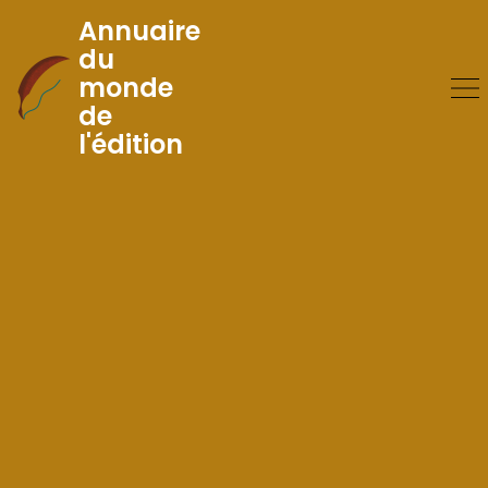
Annuaire
du
monde
Skip
de
to
l'édition
Content