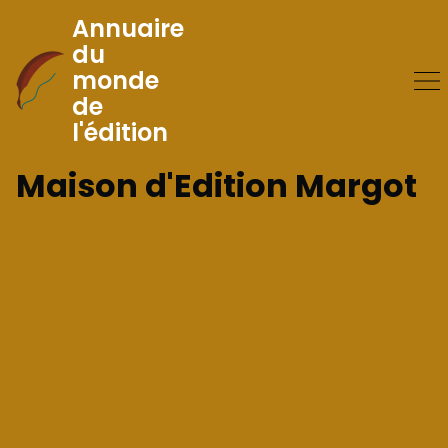
Annuaire
du
monde
Skip
de
to
l'édition
Content
Maison d'Edition Margot