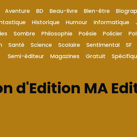
Aventure
BD
Beau-livre
Bien-être
Biograp
ntastique
Historique
Humour
Informatique
les
Sombre
Philosophie
Poésie
Policier
Pol
n
Santé
Science
Scolaire
Sentimental
SF
Semi-éditeur
Magazines
Gratuit
Spécifiq
n d'Edition MA Edi