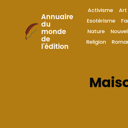
Activisme
Art
Annuaire
Esotérisme
Fa
du
monde
Nature
Nouvel
Skip
de
to
Religion
Roma
l'édition
Content
Maiso