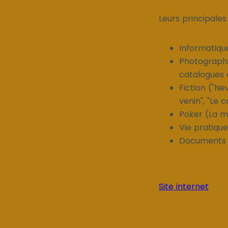
Leurs principales
Informatique
Photographi
catalogues d
Fiction ("Nev
venin", "Le c
Poker (La ma
Vie pratique
Documents (L
Site internet