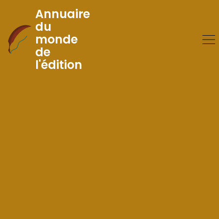
Annuaire
du
monde
Skip
de
to
l'édition
Content