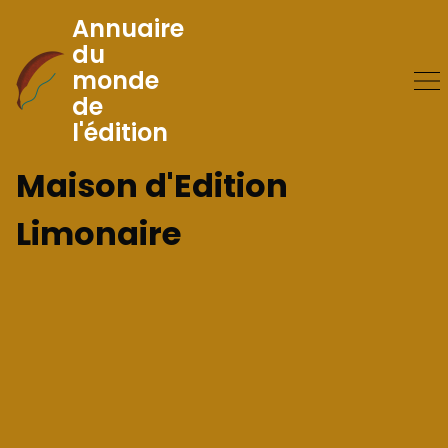
Annuaire
du
monde
Skip
de
to
l'édition
Content
Maison d'Edition
Limonaire