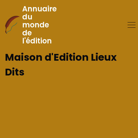
Annuaire
du
monde
Skip
de
to
l'édition
Content
Maison d'Edition Lieux
Dits