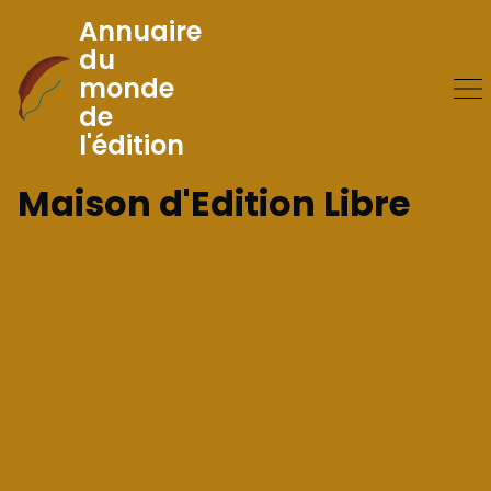
Annuaire
du
monde
Skip
de
to
l'édition
Content
Maison d'Edition Libre