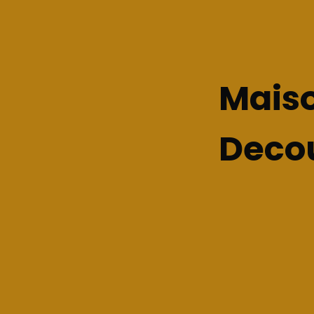
Maiso
Decou