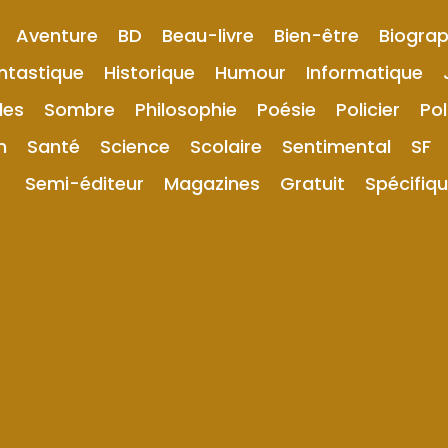
Aventure
BD
Beau-livre
Bien-être
Biograp
ntastique
Historique
Humour
Informatique
les
Sombre
Philosophie
Poésie
Policier
Pol
n
Santé
Science
Scolaire
Sentimental
SF
Semi-éditeur
Magazines
Gratuit
Spécifiq