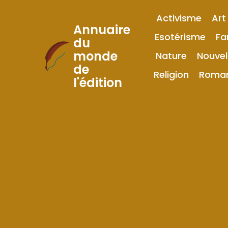
Activisme
Art
Annuaire
Esotérisme
Fa
du
monde
Nature
Nouvel
Skip
de
to
Religion
Roma
l'édition
Content