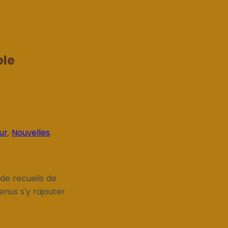
ole
ur
,
Nouvelles
.
 de recueils de
enus s'y rajouter