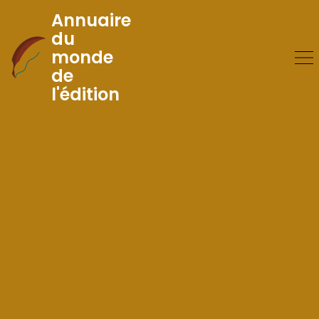
Annuaire
du
monde
Skip
de
to
l'édition
Content