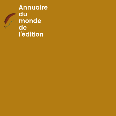
Annuaire
du
monde
Skip
de
to
l'édition
Content