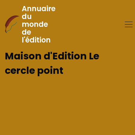
Annuaire
du
monde
Skip
de
to
l'édition
Content
Maison d'Edition Le
cercle point