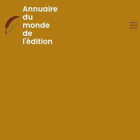
Annuaire
du
monde
Skip
de
to
l'édition
Content