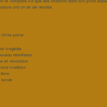
on la Tempête n'a que des citations dans son profil expli
tations ont un air de révolte.
titres parus :
et tragédie
ouveau Manifeste
e et révolution
ontre tradition
 libre
 survie