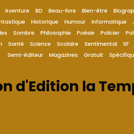
Aventure
BD
Beau-livre
Bien-être
Biograp
ntastique
Historique
Humour
Informatique
les
Sombre
Philosophie
Poésie
Policier
Pol
n
Santé
Science
Scolaire
Sentimental
SF
Semi-éditeur
Magazines
Gratuit
Spécifiq
n d'Edition la Te