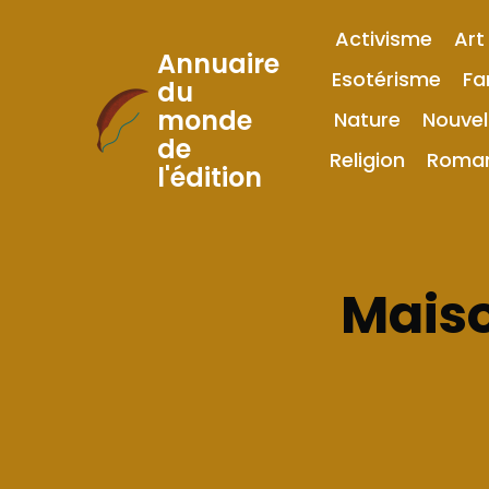
Activisme
Art
Annuaire
Esotérisme
Fa
du
monde
Nature
Nouvel
Skip
de
to
Religion
Roma
l'édition
Content
Maiso