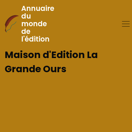
Annuaire
du
monde
Skip
de
to
l'édition
Content
Maison d'Edition La
Grande Ours