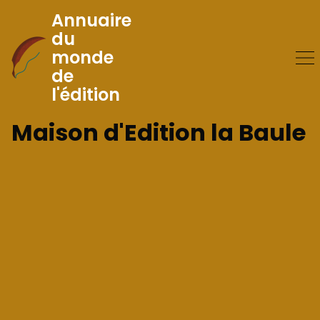
Annuaire
du
monde
Skip
de
to
l'édition
Content
Maison d'Edition la Baule