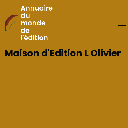
Annuaire
du
monde
Skip
de
to
l'édition
Content
Maison d'Edition L Olivier