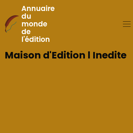
Annuaire
du
monde
Skip
de
to
l'édition
Content
Maison d'Edition l Inedite