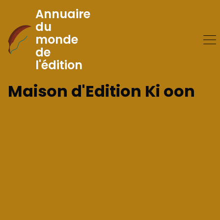
Annuaire
du
monde
Skip
de
to
l'édition
Content
Maison d'Edition Ki oon