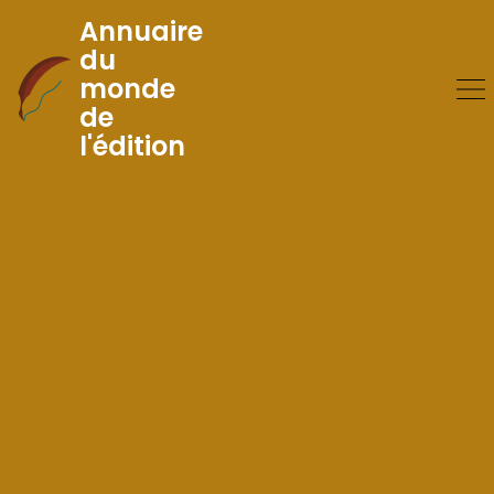
Annuaire
du
monde
Skip
de
to
l'édition
Content