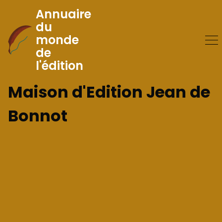
Annuaire
du
monde
Skip
de
to
l'édition
Content
Maison d'Edition Jean de
Bonnot