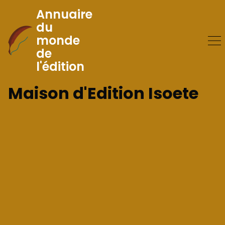
Annuaire
du
monde
Skip
de
to
l'édition
Content
Maison d'Edition Isoete