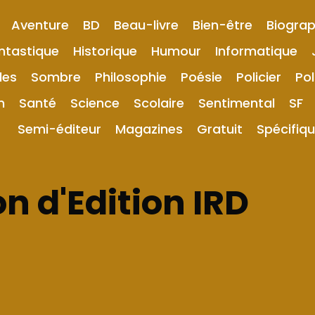
Aventure
BD
Beau-livre
Bien-être
Biograp
ntastique
Historique
Humour
Informatique
les
Sombre
Philosophie
Poésie
Policier
Pol
n
Santé
Science
Scolaire
Sentimental
SF
Semi-éditeur
Magazines
Gratuit
Spécifiq
n d'Edition IRD