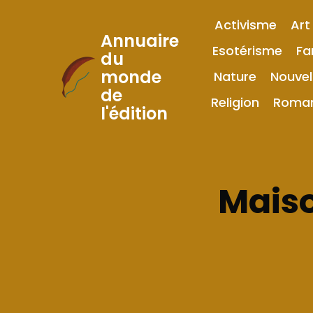
Activisme
Art
Annuaire
Esotérisme
Fa
du
monde
Nature
Nouvel
Skip
de
to
Religion
Roma
l'édition
Content
Maiso