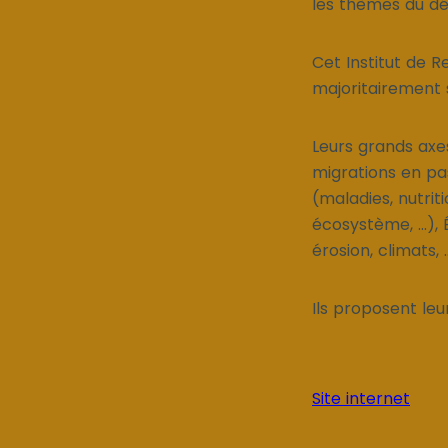
les thèmes du dé
Cet Institut de R
majoritairement sc
Leurs grands axes
migrations en pass
(maladies, nutriti
écosystème, ...)
érosion, climats, 
Ils proposent leu
Site internet