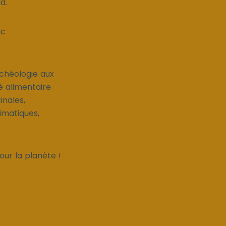
d.
ic
rchéologie aux
té alimentaire
inales,
imatiques,
our la planète !