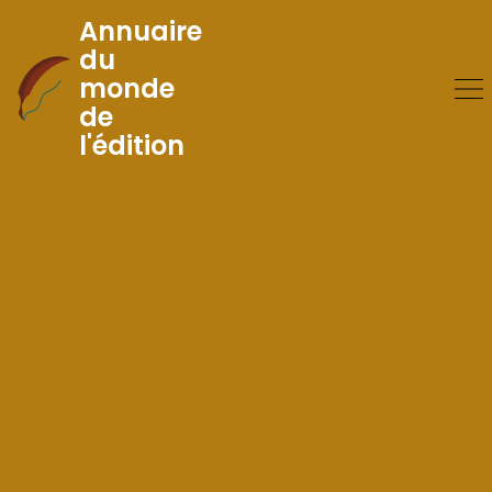
Annuaire
du
monde
Skip
de
to
l'édition
Content