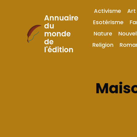
Activisme
Art
Annuaire
Esotérisme
Fa
du
monde
Nature
Nouvel
Skip
de
to
Religion
Roma
l'édition
Content
Maiso