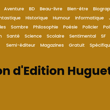
Aventure
BD
Beau-livre
Bien-être
Biograp
ntastique
Historique
Humour
Informatique
les
Sombre
Philosophie
Poésie
Policier
Pol
n
Santé
Science
Scolaire
Sentimental
SF
Semi-éditeur
Magazines
Gratuit
Spécifiq
n d'Edition Hugue