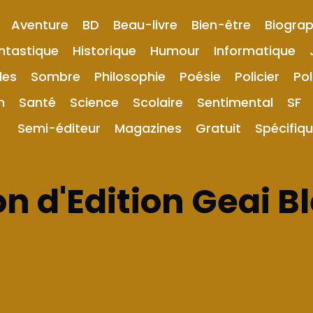
Aventure
BD
Beau-livre
Bien-être
Biograp
ntastique
Historique
Humour
Informatique
les
Sombre
Philosophie
Poésie
Policier
Pol
n
Santé
Science
Scolaire
Sentimental
SF
Semi-éditeur
Magazines
Gratuit
Spécifiq
n d'Edition Geai B