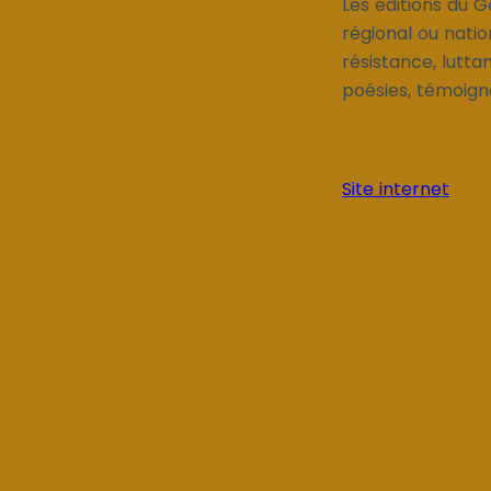
Les éditions du G
régional ou nati
résistance, lutt
poésies, témoigna
Site internet