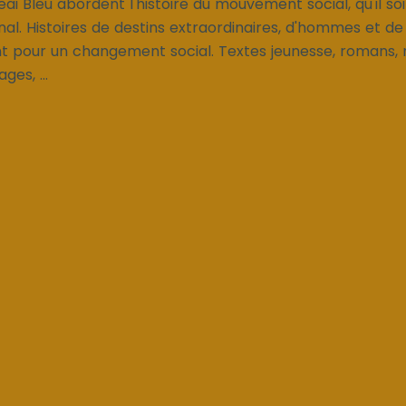
eai Bleu abordent l'histoire du mouvement social, qu'il soit
onal. Histoires de destins extraordinaires, d'hommes et 
ant pour un changement social. Textes jeunesse, romans, 
ges, ...