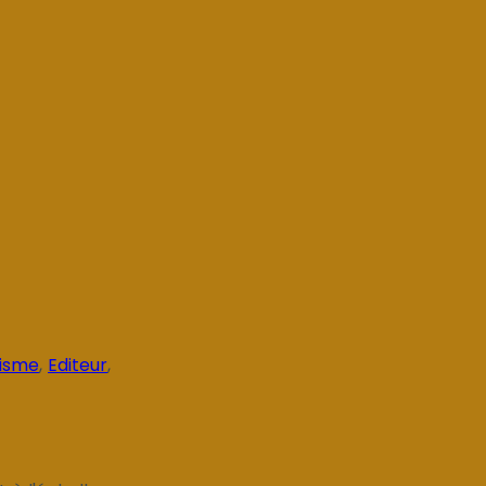
visme
,
Editeur
,