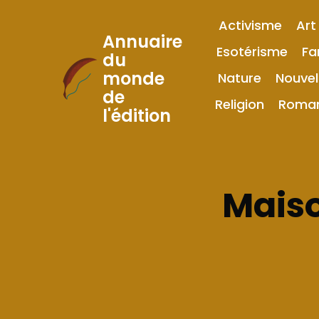
Activisme
Art
Annuaire
Esotérisme
Fa
du
monde
Nature
Nouvel
Skip
de
to
Religion
Roma
l'édition
Content
Maiso