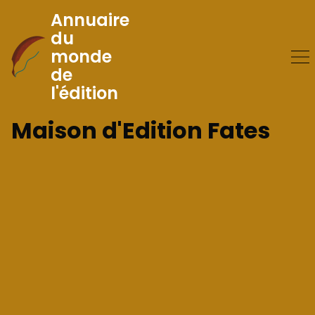
Annuaire
du
monde
Skip
de
to
l'édition
Content
Maison d'Edition Fates