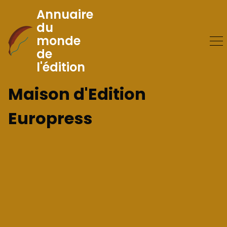
Annuaire
du
monde
Skip
de
to
l'édition
Content
Maison d'Edition
Europress