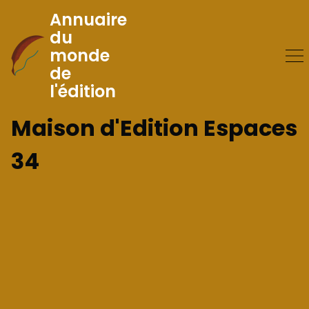
Annuaire
du
monde
Skip
de
to
l'édition
Content
Maison d'Edition Espaces
34