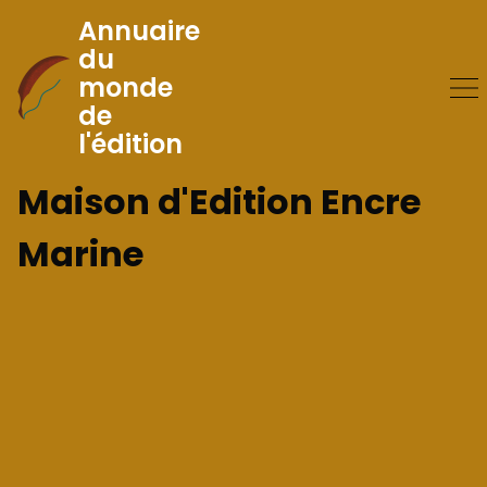
Annuaire
du
monde
Skip
de
to
l'édition
Content
Maison d'Edition Encre
Marine