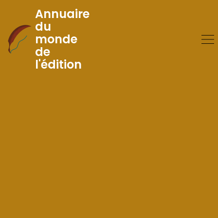
Annuaire
du
monde
Skip
de
to
l'édition
Content