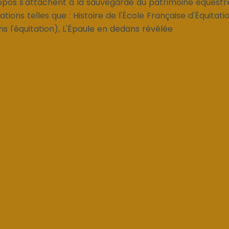
ippos s'attachent à la sauvegarde du patrimoine équestre
ations telles que : Histoire de l'École Française d'Équitat
ns l'équitation), L'Épaule en dedans révélée