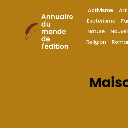
Activisme
Art
Annuaire
Esotérisme
Fa
du
monde
Nature
Nouvel
Skip
de
to
Religion
Roma
l'édition
Content
Maiso