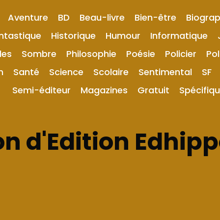
Aventure
BD
Beau-livre
Bien-être
Biograp
ntastique
Historique
Humour
Informatique
les
Sombre
Philosophie
Poésie
Policier
Pol
n
Santé
Science
Scolaire
Sentimental
SF
Semi-éditeur
Magazines
Gratuit
Spécifiq
n d'Edition Edhip