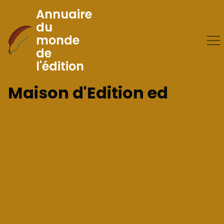
Annuaire
du
monde
Skip
de
to
l'édition
Content
Maison d'Edition ed