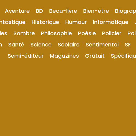
Aventure
BD
Beau-livre
Bien-être
Biograp
ntastique
Historique
Humour
Informatique
les
Sombre
Philosophie
Poésie
Policier
Pol
n
Santé
Science
Scolaire
Sentimental
SF
Semi-éditeur
Magazines
Gratuit
Spécifiq