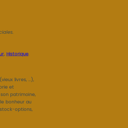
iales.
ur
,
Historique
.
eux livres, ...),
orie et
 son patrimoine,
 le bonheur au
 stock-options,