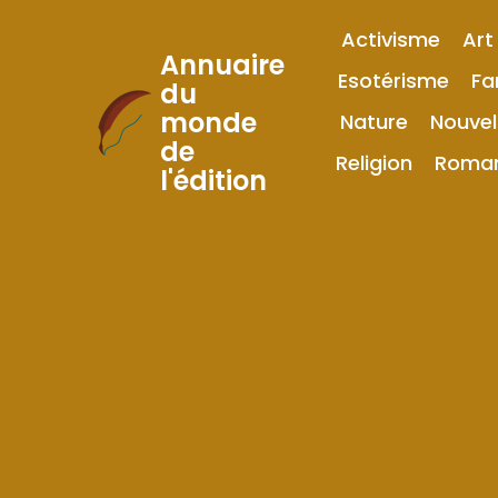
Activisme
Art
Annuaire
Esotérisme
Fa
du
monde
Nature
Nouvel
Skip
de
to
Religion
Roma
l'édition
Content