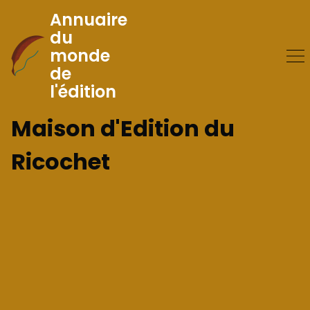
Annuaire
du
monde
Skip
de
to
l'édition
Content
Maison d'Edition du
Ricochet