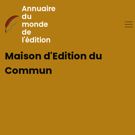
Annuaire
du
monde
Skip
de
to
l'édition
Content
Maison d'Edition du
Commun