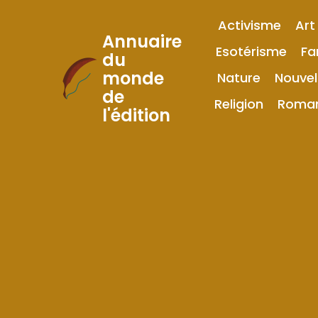
Activisme
Art
Annuaire
Esotérisme
Fa
du
monde
Nature
Nouvel
Skip
de
to
Religion
Roma
l'édition
Content