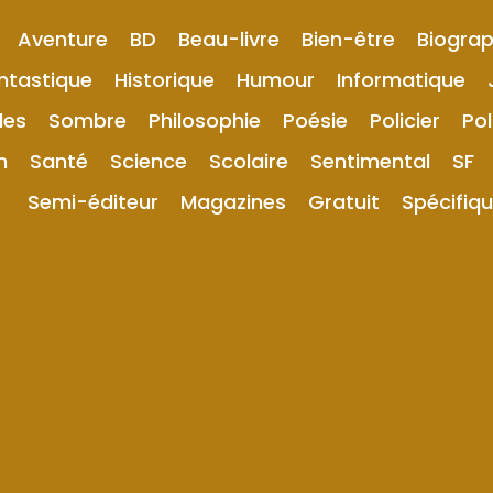
Aventure
BD
Beau-livre
Bien-être
Biograp
ntastique
Historique
Humour
Informatique
les
Sombre
Philosophie
Poésie
Policier
Pol
n
Santé
Science
Scolaire
Sentimental
SF
Semi-éditeur
Magazines
Gratuit
Spécifiq