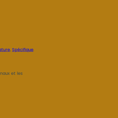
ature
,
Spécifique
.
anaux et les